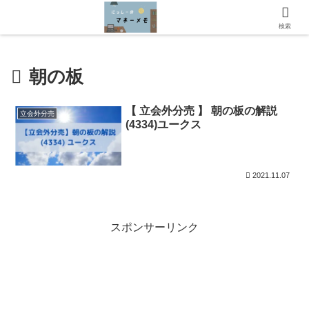
にっしーのマネーメモへようこそ！
検索
朝の板
【 立会外分売 】 朝の板の解説
立会外分売
(4334)ユークス
2021.11.07
スポンサーリンク