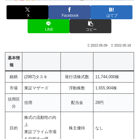
X
Facebook
はてブ
LINE
コピー
2022.05.09
2022.05.18
基本情
報
銘柄
(2987)タスキ
発行済株式数
11,744,000株
市場
東証マザーズ
浮動株数
1,655,904株
信用区
信用
配当金
28円
分
株式の流動性の向
上
目的
株主優待
なし
東証プライム市場
を目指す一環