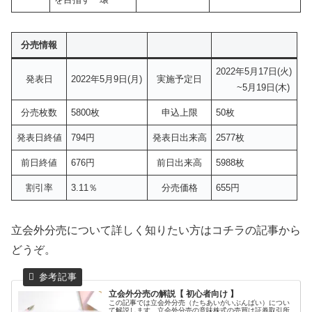
分売情報
2022年5月17日(火)
発表日
2022年5月9日(月)
実施予定日
~5月19日(木)
分売枚数
5800枚
申込上限
50枚
発表日終値
794円
発表日出来高
2577枚
前日終値
676円
前日出来高
5988枚
割引率
3.11％
分売価格
655円
立会外分売について詳しく知りたい方はコチラの記事から
どうぞ。
立会外分売の解説【 初心者向け 】
この記事では立会外分売（たちあいがいぶんばい）につい
て解説します。立会外分売の意味株式の売買は証券取引所