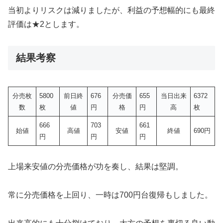
当初よりリスクは減りましたが、利益の予想幅的にも最終
評価は★2とします。
結果考察
分売枚
5800
前日終
676
分売価
655
当日出来
6372
数
枚
値
円
格
円
高
枚
666
703
661
始値
高値
安値
終値
690円
円
円
円
上場来安値の分売価格が功を奏し、結果は堅調。
常に分売価格を上回り、一時は700円台復帰もしました。