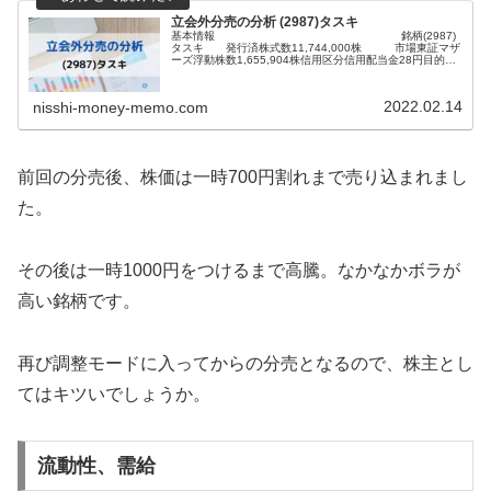
立会外分売の分析 (2987)タスキ
基本情報 銘柄(2987)
タスキ 発行済株式数11,744,000株 市場東証マザ
ーズ浮動株数1,655,904株信用区分信用配当金28円目的株
式の流動性の向上株主優待なし分売情報 発表日 2022年2...
2022.02.14
nisshi-money-memo.com
前回の分売後、株価は一時700円割れまで売り込まれまし
た。
その後は一時1000円をつけるまで高騰。なかなかボラが
高い銘柄です。
再び調整モードに入ってからの分売となるので、株主とし
てはキツいでしょうか。
流動性、需給