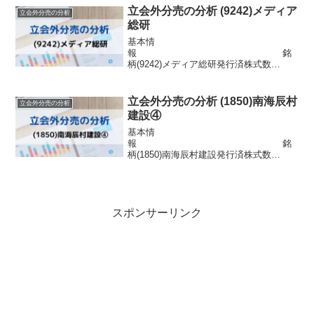
円目的株式の流動性の向上株主優待自社
立会外分売の分析 (9242)メディア
立会外分売の分析
製品(3月)分売情報 発表日 2...
総研
基本情
報 銘
柄(9242)メディア総研発行済株式数
1,230,300株 市場東証グロース浮動
株数221,454株信用区分信用配当金無配目
的株式の流動性の向上株主優待なし分売
立会外分売の分析 (1850)南海辰村
立会外分売の分析
情報 発表日 2024年5月1日(...
建設④
基本情
報 銘
柄(1850)南海辰村建設発行済株式数
28,835,730株 市場東証スタンダー
ド浮動株数2,133,844株信用区分信用配当
金4円目的株式の流動性の向上株主優待な
し分売情報 発表日 2024年...
スポンサーリンク