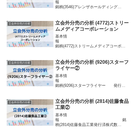
報
銘柄(3546)アレンザホールディング
ス 発行済株式数30,193,386株
市場東証プライム浮動株数5,072,489株信
用区分貸借配当金38円目的株式の流動性
立会外分売の分析 (4772)ストリー
立会外分売の分析
の向上株主優待JCBギフトカー...
ムメディアコーポレーション
基本情
報
銘柄(4772)ストリームメディアコーポレ
ーション 発行済株式数115,903,831
株 市場東証グロース浮動株数
2,897,596株信用区分信用配当金無配目的
立会外分売の分析 (9206)スターフ
立会外分売の分析
株式の流動性の向上上場審査基準の...
ライヤー②
基本情
報
銘柄(9206)スターフライヤー 発行済
株式数2,865,640株 市場東証2部浮
動株数945,661株信用区分信用配当金なし
目的株式の流動性の向上資本増強のため
立会外分売の分析 (2814)佐藤食品
立会外分売の分析
※詳細割愛株主優待運賃割引券3...
工業②
基本情
報 銘
柄(2814)佐藤食品工業発行済株式数
9,326,460株 市場東証スタンダード
浮動株数447,670株信用区分信用配当金40