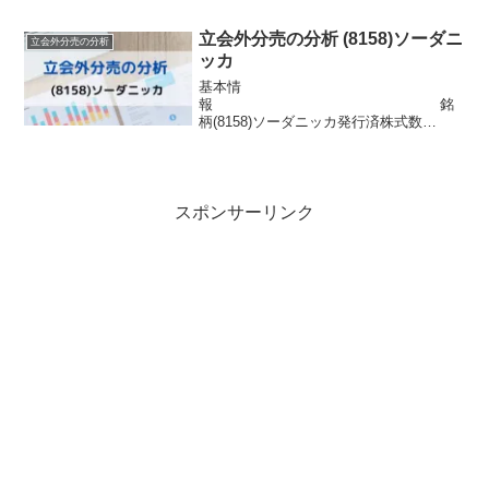
株式の流動性の向上株主優待飲食割引カ
ード(4月、10月)分売情報 ...
立会外分売の分析 (8158)ソーダニ
立会外分売の分析
ッカ
基本情
報 銘
柄(8158)ソーダニッカ発行済株式数
22,968,000株 市場東証プライム浮
動株数4,984,056株信用区分貸借配当金40
円目的株式の流動性の向上プライム市場
の基準充足株主優待1000株以...
スポンサーリンク