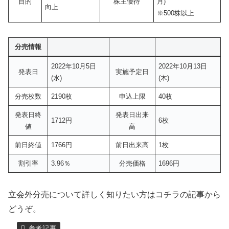
目的
株主優待
月)
向上
※500株以上
分売情報
2022年10月5日
2022年10月13日
発表日
実施予定日
(水)
(木)
分売枚数
2190枚
申込上限
40枚
発表日終
発表日出来
1712円
6枚
値
高
前日終値
1766円
前日出来高
1枚
割引率
3.96％
分売価格
1696円
立会外分売について詳しく知りたい方はコチラの記事から
どうぞ。