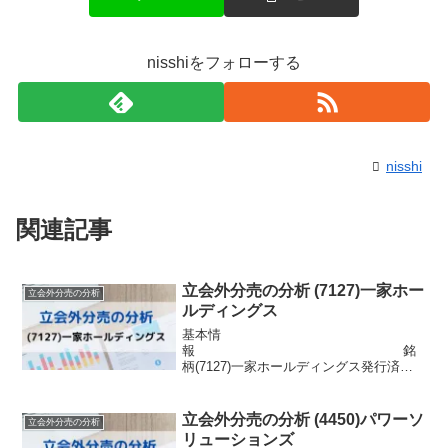
nisshiをフォローする
nisshi
関連記事
立会外分売の分析 (7127)一家ホー
立会外分売の分析
ルディングス
基本情
報 銘
柄(7127)一家ホールディングス発行済株
式数6,683,700株 市場東証スタンダ
ード浮動株数2,920,777株信用区分スタン
ダード配当金無配目的株式の流動性の向
立会外分売の分析 (4450)パワーソ
立会外分売の分析
上株主優待食事券2500円分...
リューションズ