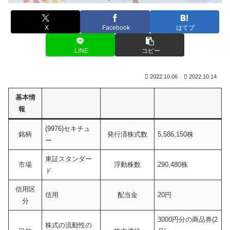
X
Facebook
はてブ
LINE
コピー
2022.10.06
2022.10.14
基本情
報
(9976)セキチュ
銘柄
発行済株式数
5,586,150株
ー
東証スタンダー
市場
浮動株数
290,480株
ド
信用区
信用
配当金
20円
分
3000円分の商品券(2
株式の流動性の