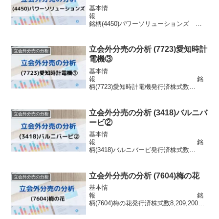
基本情
報
銘柄(4450)パワーソリューションズ
発行済株式数1,414,974株 市場東証
グロース浮動株数信用区分信用配当金無
配目的株式の流動性の向上株主優待なし
立会外分売の分析 (7723)愛知時計
立会外分売の分析
分売情報 発表日 2022年8月12日...
電機③
基本情
報 銘
柄(7723)愛知時計電機発行済株式数
15,420,000株 市場東証プライム浮
動株数2,004,600株信用区分貸借配当金52
円目的株式の流動性の向上株主優待なし
立会外分売の分析 (3418)バルニバ
立会外分売の分析
分売情報 発表日 2023年6...
ービ②
基本情
報 銘
柄(3418)バルニバービ発行済株式数
9,023,880株 市場東証グロース浮動
株数2,436,448株信用区分信用配当金7.5
円目的株式の流動性の向上株主優待優待
立会外分売の分析 (7604)梅の花
立会外分売の分析
券(7月）分売情報 発表日 2...
基本情
報 銘
柄(7604)梅の花発行済株式数8,209,200
株 市場東証スタンダード浮動株数
5,541,210株信用区分信用配当金無配目的