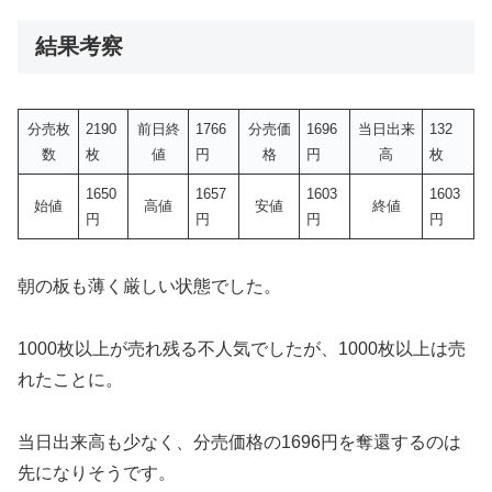
結果考察
分売枚
2190
前日終
1766
分売価
1696
当日出来
132
数
枚
値
円
格
円
高
枚
1650
1657
1603
1603
始値
高値
安値
終値
円
円
円
円
朝の板も薄く厳しい状態でした。
1000枚以上が売れ残る不人気でしたが、1000枚以上は売
れたことに。
当日出来高も少なく、分売価格の1696円を奪還するのは
先になりそうです。