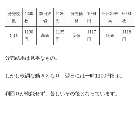
分売枚
4300
前日終
1126
分売価
1098
当日出来
6093
数
枚
値
円
格
円
高
枚
1130
1135
1117
1118
始値
高値
安値
終値
円
円
円
円
分売結果は見事なもの。
しかし軟調な動きとなり、翌日には一時1100円割れ。
利回りが機能せず、苦しいその後となっています。