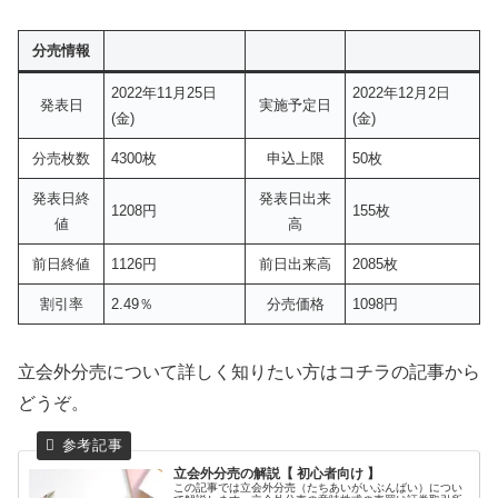
分売情報
2022年11月25日
2022年12月2日
発表日
実施予定日
(金)
(金)
分売枚数
4300枚
申込上限
50枚
発表日終
発表日出来
1208円
155枚
値
高
前日終値
1126円
前日出来高
2085枚
割引率
2.49％
分売価格
1098円
立会外分売について詳しく知りたい方はコチラの記事から
どうぞ。
立会外分売の解説【 初心者向け 】
この記事では立会外分売（たちあいがいぶんばい）につい