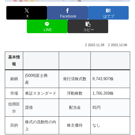
X
Facebook
はてブ
LINE
コピー
2022.11.28
2022.12.06
基本情
報
(5009)富士興
銘柄
発行済株式数
8,743,907株
産
市場
東証スタンダード
浮動株数
1,766,269株
信用区
貸借
配当金
81円
分
株式の流動性の向
目的
株主優待
なし
上