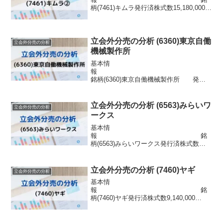
柄(7461)キムラ発行済株式数15,180,000
株 市場東証スタンダード浮動株数
592,020株信用区分信用配当金13円目的株
式の流動性の向上株主優待なし分売情報
発表日 2023年1月10...
立会外分売の分析 (6360)東京自働
立会外分売の分析
機械製作所
基本情
報
銘柄(6360)東京自働機械製作所 発行
済株式数1,452,000株 市場東証スタ
ンダード浮動株数357,192株信用区分信用
配当金60円目的株式の流動性の向上株主
立会外分売の分析 (6563)みらいワ
立会外分売の分析
優待なし分売情報 発表日 2...
ークス
基本情
報 銘
柄(6563)みらいワークス発行済株式数
5,141,000株 市場東証グロース浮動
株数-信用区分貸借配当金無配目的株式の
流動性の向上株主優待なし分売情報 発表
立会外分売の分析 (7460)ヤギ
立会外分売の分析
日 2023年2月17日(金) 実施...
基本情
報 銘
柄(7460)ヤギ発行済株式数9,140,000
株 市場東証スタンダード浮動株数
895,720株信用区分信用配当金63円目的株
式の流動性の向上株主優待なし分売情報