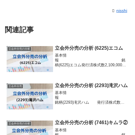
nisshi
関連記事
立会外分売の分析 (6225)エコム
立会外分売の分析
基本情
報 銘
柄(6225)エコム発行済株式数2,109,000
株 市場名証浮動株数 -信用
区分信用配当金30円目的株式の流動性の
向上株主優待なし分売情報 発表日 2024
年12月12日(木) 実施予定...
立会外分売の分析 (2293)滝沢ハム
立会外分売
基本情
報
銘柄(2293)滝沢ハム 発行済株式数
2,102,000株 市場東証JASDAQ浮動
株数454,032株信用区分信用配当金20円目
的株式の流動性の向上株主優待自社製品
2500円分(3月)分売情...
立会外分売の分析 (7461)キムラ②
立会外分売の分析
基本情
報 銘