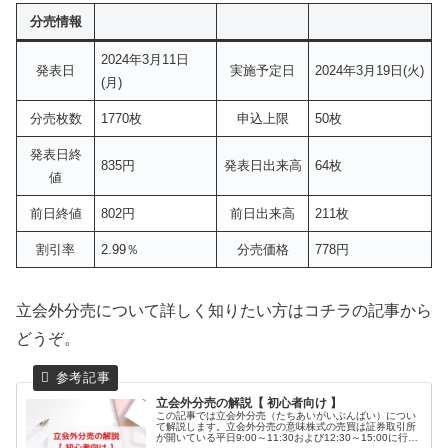
分売情報
2024年3月11日
発表日
実施予定日
2024年3月19日(火)
(月)
分売枚数
1770枚
申込上限
50枚
発表日終
835円
発表日出来高
64枚
値
前日終値
802円
前日出来高
211枚
割引率
2.99％
分売価格
778円
立会外分売について詳しく知りたい方はコチラの記事から
どうぞ。
立会外分売の解説【 初心者向け 】
この記事では立会外分売（たちあいがいぶんばい）につい
て解説します。立会外分売の意味株式の売買は証券取引所
が開いている平日9:00～11:30および12:30～15:00に行わ