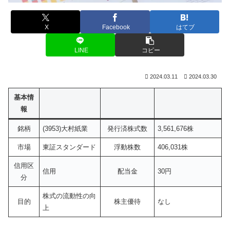
X
Facebook
はてブ
LINE
コピー
2024.03.11
2024.03.30
基本情
報
銘柄
(3953)大村紙業
発行済株式数
3,561,676株
市場
東証スタンダード
浮動株数
406,031株
信用区
信用
配当金
30円
分
株式の流動性の向
目的
株主優待
なし
上