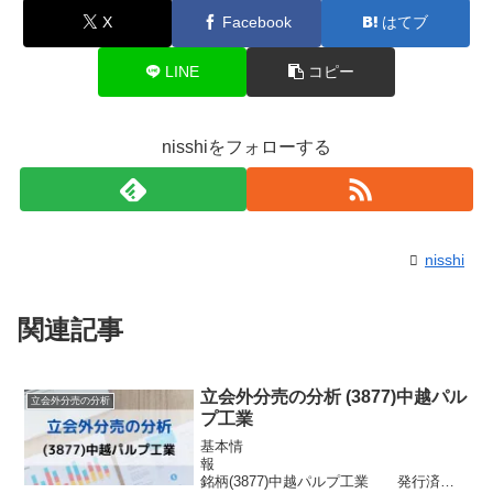
X
Facebook
はてブ
LINE
コピー
nisshiをフォローする
nisshi
関連記事
立会外分売の分析 (3877)中越パル
立会外分売の分析
プ工業
基本情
報
銘柄(3877)中越パルプ工業 発行済株