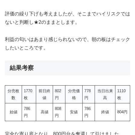
評価の繰り下げも考えましたが、そこまでハイリスクでは
ないと判断し★2のままとします。
利益の匂いはあまり感じられないので、朝の板はチェック
したいところです。
結果考察
分売枚
1770
前日終
802
分売価
778
当日出来
1110
数
枚
値
円
格
円
高
枚
786
808
786
始値
高値
安値
終値
804円
円
円
円
完全な寄り底となり、800円台を奪還して引けました。