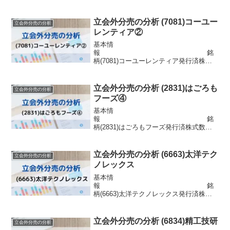
式数13,354,688株 市場東証1部浮動
株数2,617,519株信用区分貸借配当金40円
目的プライム市場の条件充足株式の流動
立会外分売の分析 (7081)コーユー
立会外分売の分析
性の向上株主優待なし分売...
レンティア②
基本情
報 銘
柄(7081)コーユーレンティア発行済株式
数5,412,300株 市場東証スタンダー
ド浮動株数844,319株信用区分信用配当金
40円目的株式の流動性の向上株主優待優
立会外分売の分析 (2831)はごろも
立会外分売の分析
待ポイント※300株以上のた...
フーズ④
基本情
報 銘
柄(2831)はごろもフーズ発行済株式数
10,325,365株 市場東証スタンダー
ド浮動株数1,724,336株信用区分信用配当
金60円目的株式の流動性の向上株主優待
立会外分売の分析 (6663)太洋テク
立会外分売の分析
3000円分の自社商品(3、...
ノレックス
基本情
報 銘
柄(6663)太洋テクノレックス発行済株式
数5,951,600株 市場東証スタンダー
ド浮動株数1,148,659株信用区分信用配当
金3円目的株式の流動性の向上株主優待な
立会外分売の分析 (6834)精工技研
立会外分売の分析
し分売情報 発表日 202...