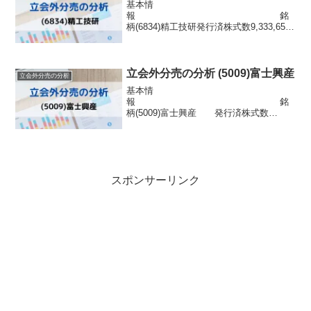
基本情
報 銘
柄(6834)精工技研発行済株式数9,333,654
株 市場東証スタンダード浮動株数
1,082,704株信用区分貸借配当金55円目的
株式の流動性の向上株主優待なし分売情
報 発表日 2023年6月...
立会外分売の分析 (5009)富士興産
立会外分売の分析
基本情
報 銘
柄(5009)富士興産 発行済株式数
8,743,907株 市場東証スタンダード
浮動株数1,766,269株信用区分貸借配当金
81円目的株式の流動性の向上株主優待な
し分売情報 発表日 2022年...
スポンサーリンク