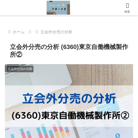
にっしーのマネーメモへようこそ！
検索
ホーム
立会外分売の分析
立会外分売の分析 (6360)東京自働機械製作
所②
立会外分売の分析