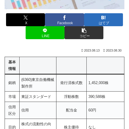
X
Facebook
はてブ
LINE
コピー
2023.08.13
2023.08.30
基本
情報
(6360)東京自働機械
銘柄
発行済株式数
1,452,000株
製作所
市場
東証スタンダード
浮動株数
390,588株
信用
信用
配当金
60円
区分
株式の流動性の向
目的
株主優待
なし