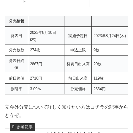
上
分売情報
2023年8月10日
発表日
実施予定日
2023年8月24日(木)
(木)
分売枚数
274枚
申込上限
9枚
発表日終
2867円
発表日出来高
20枚
値
前日終値
2718円
前日出来高
119枚
割引率
3.09％
分売価格
2634円
立会外分売について詳しく知りたい方はコチラの記事から
どうぞ。