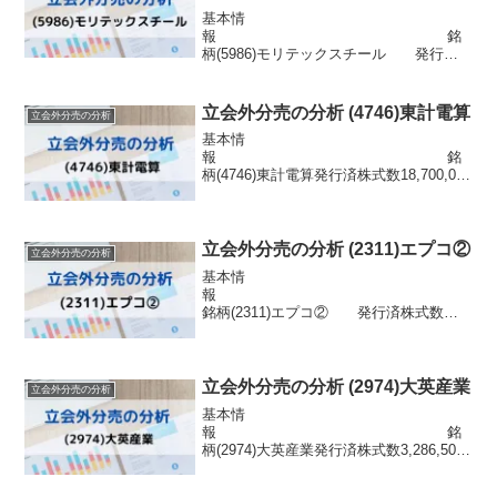
基本情
報 銘
柄(5986)モリテックスチール 発行済
株式数22,558,063株 市場東証スタ
ンダード浮動株数4,060,451株信用区分貸
借配当金4円目的株式の流動性の向上株主
立会外分売の分析 (4746)東計電算
立会外分売の分析
優待なし分売情報 発表日 ...
基本情
報 銘
柄(4746)東計電算発行済株式数18,700,000
株 市場東証スタンダード浮動株数
2,150,500株信用区分貸借配当金173円目
的株式の流動性の向上株主優待お米券(12
月末)分売情報 発表...
立会外分売の分析 (2311)エプコ②
立会外分売の分析
基本情
報
銘柄(2311)エプコ② 発行済株式数
9,316,000株 市場東証プライム浮動
株数1,546,456株信用区分信用配当金32円
目的株式の流動性の向上プライム市場の
基準達成株主優待太陽光発電シ...
立会外分売の分析 (2974)大英産業
立会外分売の分析
基本情
報 銘
柄(2974)大英産業発行済株式数3,286,500
株 市場福証浮動株数269,493株信用
区分信用配当金23円目的株式の流動性の