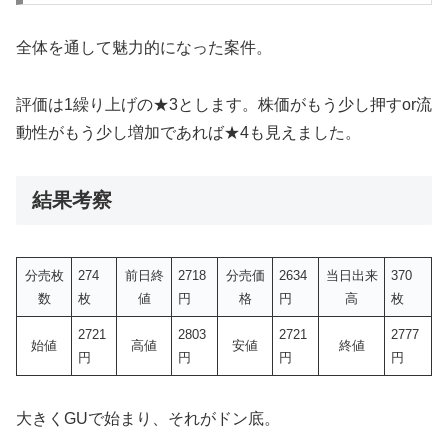
全体を通して魅力的になった案件。
評価は1繰り上げの★3とします。株価がもう少し押すor流
動性がもう少し増加であれば★4も見えました。
結果考察
分売枚
274
前日終
2718
分売価
2634
当日出来
370
数
枚
値
円
格
円
高
枚
2721
2803
2721
2777
始値
高値
安値
終値
円
円
円
円
大きくGUで始まり、それがドン底。