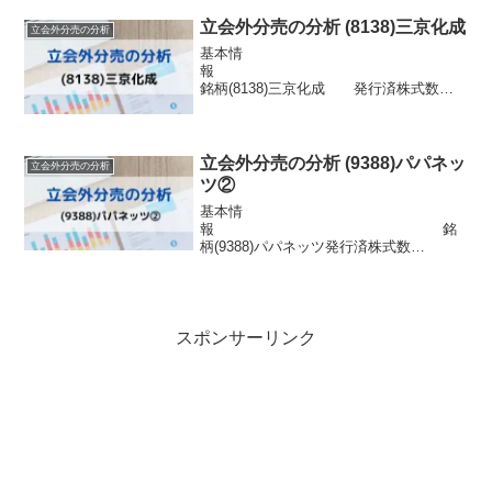
向上株主優待クオカード1000円(9月末)分
売情報 発表日 20...
立会外分売の分析 (8138)三京化成
立会外分売の分析
基本情
報
銘柄(8138)三京化成 発行済株式数
1,560,000株 市場東証2部浮動株数
347,880株信用区分信用配当金85円目的株
式の流動性の向上株主優待なし分売情報
発表日 2022年3月11日...
立会外分売の分析 (9388)パパネッ
立会外分売の分析
ツ②
基本情
報 銘
柄(9388)パパネッツ発行済株式数
2,032,000株 市場福証浮動株数
325,120株信用区分配当金48円目的株式の
流動性の向上株主優待なし分売情報 発表
日 2026年4月14日(火) 実施...
スポンサーリンク