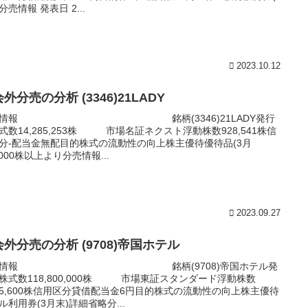
分売情報 発表日 2...
2023.10.12
外分売の分析 (3346)21LADY
本情報 銘柄(3346)21LADY発行
式数14,285,253株 市場名証ネクスト浮動株数928,541株信
分-配当金無配目的株式の流動性の向上株主優待優待品(3月
1000株以上より分売情報...
2023.09.27
外分売の分析 (9708)帝国ホテル
本情報 銘柄(9708)帝国ホテル発
株式数118,800,000株 市場東証スタンダード浮動株数
395,600株信用区分貸借配当金6円目的株式の流動性の向上株主優待
ル利用券(3月末)詳細省略分...