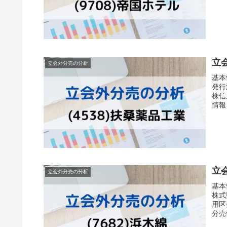
立会
立会外分売の分析
基
発行
株信
情報 
立会
立会外分売の分析
基
株式
用区
分売情