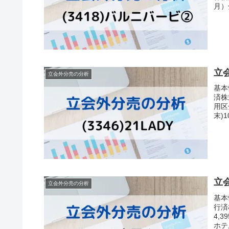
月）
立会
立会外分売の分析
基
済株
用区
末)
立会
立会外分売の分析
基
行済
4,
ホテ