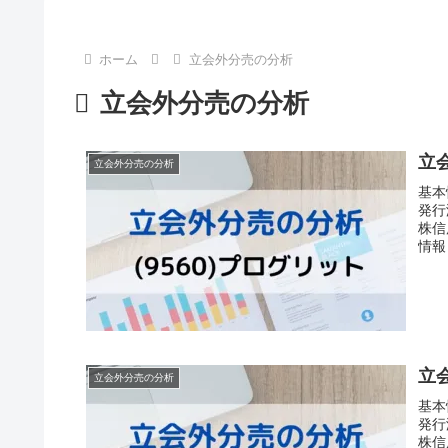
ホーム
立会外分売の分析
立会外分売の分析
立会
立会外分売の分析
基
発行
株信
情報 
立
立会外分売の分析
基
発行
株信