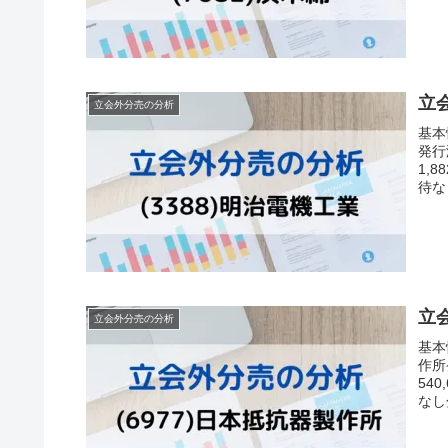
立会
立会外分売の分析
基
発行
1,
待な
立
立会外分売の分析
基
作所
54
なし