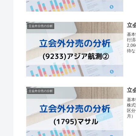
立会
立会外分売の分析
基
行済
2,
待な
立会
立会外分売の分析
基
株式
区分
月）