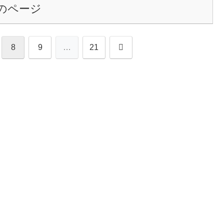
のページ
次
8
9
…
21
へ