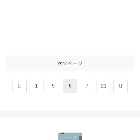
次のページ
前
次
1
5
6
7
21
へ
へ