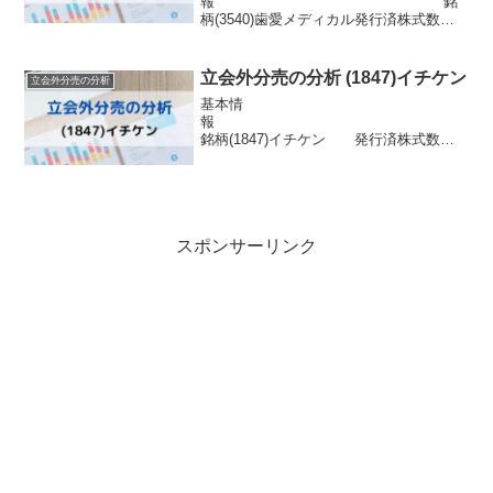
報 銘
柄(3540)歯愛メディカル発行済株式数
50,000,000株 市場東証スタンダー
ド浮動株数2,350,000株信用区分信用配当
金5円目的スタンダード市場の上場維持基
立会外分売の分析 (1847)イチケン
立会外分売の分析
準適合株主優待3000円分の...
基本情
報
銘柄(1847)イチケン 発行済株式数
7,282,400株 市場東証1部浮動株数
1,361,809株信用区分信用配当金100円目
的株式の流動性の向上株主優待なし分売
情報 発表日 2022年2月...
スポンサーリンク