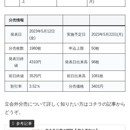
上
月)
分売情報
2023年5月12日
発表日
実施予定日
2023年5月22日(月)
(金)
分売枚数
1980枚
申込上限
50枚
発表日終
4310円
発表日出来高
98枚
値
前日終値
3525円
前日出来高
1081枚
割引率
3.52％
分売価格
3401円
立会外分売について詳しく知りたい方はコチラの記事から
どうぞ。