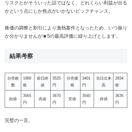
リスクとかそういった話ではなく、どれくらい利益が出る
かという点にしか焦点がいかないビックチャンス。
株価の調整と割引により激熱案件となったため、いつ振り
か分かりませんが★5の最高評価に繰り上げとします。
結果考察
分売枚
1980
前日終
3525
分売価
3401
当日出来
2834
数
枚
値
円
格
円
高
枚
3565
3670
3540
3635
始値
高値
安値
終値
円
円
円
円
完璧の一言。