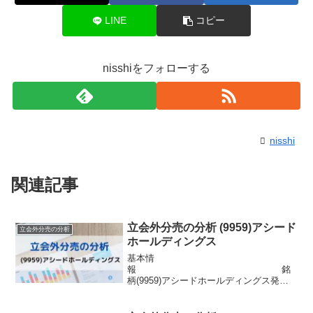
LINE
コピー
nisshiをフォローする
nisshi
関連記事
立会外分売の分析 (9959)アシード
立会外分売の分析
ホールディングス
基本情
報 銘
柄(9959)アシードホールディングス発行
済株式数13,495,248株 市場東証ス
タンダード浮動株数944,667株信用区分信