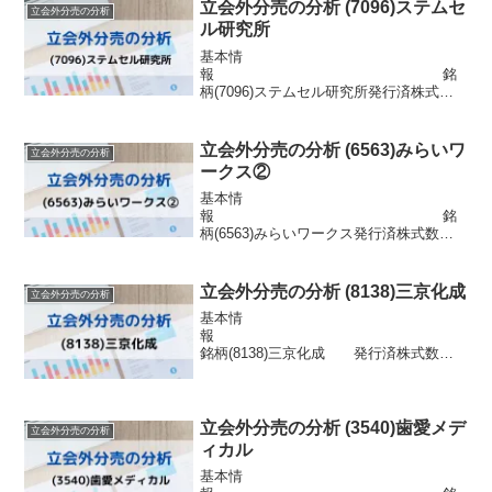
用配当金16円目的株式の流動性の向上株
立会外分売の分析 (7096)ステムセ
立会外分売の分析
主優待クオカード500円分(...
ル研究所
基本情
報 銘
柄(7096)ステムセル研究所発行済株式数
10,246,600株 市場東証グロース浮
動株数911,947株信用区分貸借配当金25円
目的株式の流動性の向上株主優待なし分
立会外分売の分析 (6563)みらいワ
立会外分売の分析
売情報 発表日 2025年2...
ークス②
基本情
報 銘
柄(6563)みらいワークス発行済株式数
5,181,000株 市場東証グロース浮動
株数 -信用区分貸借配当金無配目
的株式の流動性の向上株主優待なし分売
立会外分売の分析 (8138)三京化成
立会外分売の分析
情報 発表日 2023年5月29日(...
基本情
報
銘柄(8138)三京化成 発行済株式数
1,560,000株 市場東証2部浮動株数
347,880株信用区分信用配当金85円目的株
式の流動性の向上株主優待なし分売情報
発表日 2022年3月11日...
立会外分売の分析 (3540)歯愛メデ
立会外分売の分析
ィカル
基本情