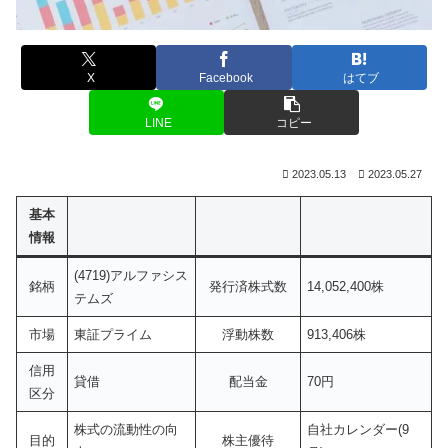
X
Facebook
はてブ
LINE
コピー
2023.05.13
2023.05.27
基本
情報
(4719)アルファシス
銘柄
発行済株式数
14,052,400株
テムズ
市場
東証プライム
浮動株数
913,406株
信用
貸借
配当金
70円
区分
株式の流動性の向
自社カレンダー(9
目的
株主優待