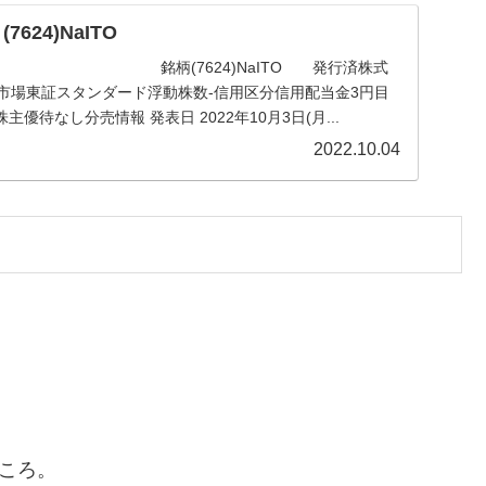
624)NaITO
柄(7624)NaITO 発行済株式
株 市場東証スタンダード浮動株数-信用区分信用配当金3円目
優待なし分売情報 発表日 2022年10月3日(月...
2022.10.04
ところ。