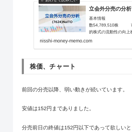
立会外分売の分析 (7
基本情報 銘
数54,789,510
的株式の流動性の向上株主
nisshi-money-memo.com
株価、チャート
前回の分売以降、弱い動きが続いています。
安値は152円までありました。
分売前日の終値は152円以下であって欲しい