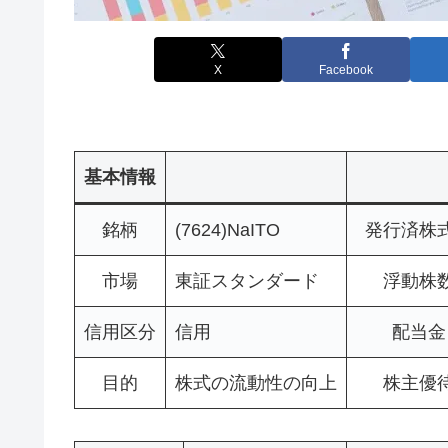
X
Facebook
基本情報
銘柄
(7624)NaITO
発行済株
市場
東証スタンダード
浮動株
信用区分
信用
配当金
目的
株式の流動性の向上
株主優